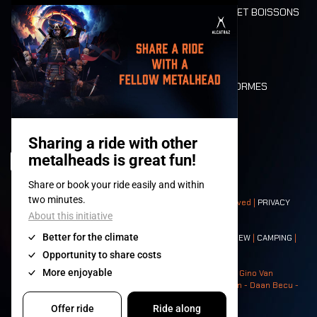
ALIMENTATION ET BOISSONS
MOBILITÉ
LONE WOLVES
PLAN
DEATH RIDE
VALEURS ET NORMES
CHARACTERS
HISTOIRE
SCÈNES
© 2008-
2026
- Apache Productions VZW – All rights reserved |
PRIVACY
POLICY
|
CONDITIONS GÉNÉRALES
Contact:
GENERAL
|
PARTNERSHIPS
|
PRESS
|
TICKETS
|
CREW
|
CAMPING
|
FOOD
|
NEIGHBOURS
Photos: Ann Kermans - Hans Van Hoof - Eliaz Bruggeman - Gino Van
Lancker - Tim Tronckoe - Elsie Roymans - Stijn Verbruggen - Daan Becu -
Claus Christa - Devid Camerlynck