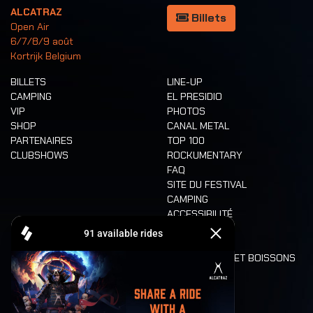
ALCATRAZ
Billets
Open Air
6/7/8/9 août
Kortrijk Belgium
BILLETS
LINE-UP
CAMPING
EL PRESIDIO
VIP
PHOTOS
SHOP
CANAL METAL
PARTENAIRES
TOP 100
CLUBSHOWS
ROCKUMENTARY
FAQ
SITE DU FESTIVAL
CAMPING
ACCESSIBILITÉ
CASHLESS
REFUND
ALIMENTATION ET BOISSONS
MOBILITÉ
LONE WOLVES
PLAN