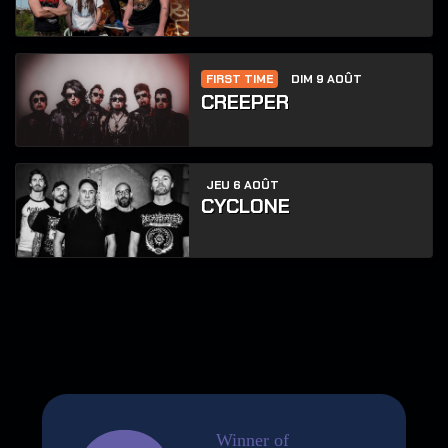
FIRST TIME
DIM 9 AOÛT
CREEPER
JEU 6 AOÛT
CYCLONE