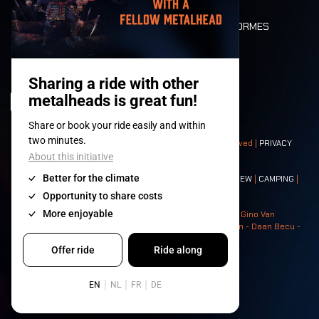
DEATH RIDE
VALEURS ET NORMES
CHARACTERS
HISTOIRE
SCÈNES
© 2008-
2026
- Apache Productions VZW – All rights reserved |
PRIVACY
POLICY
|
CONDITIONS GÉNÉRALES
Contact:
GENERAL
|
PARTNERSHIPS
|
PRESS
|
TICKETS
|
CREW
|
CAMPING
|
FOOD
|
NEIGHBOURS
Photos: Ann Kermans - Hans Van Hoof - Eliaz Bruggeman - Gino Van
Lancker - Tim Tronckoe - Elsie Roymans - Stijn Verbruggen - Daan Becu -
Claus Christa - Devid Camerlynck