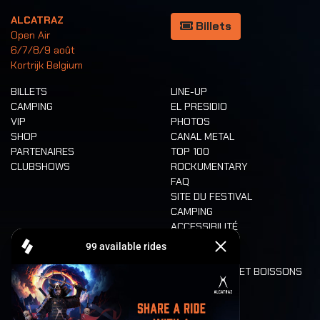
ALCATRAZ
Billets
Open Air
6/7/8/9 août
Kortrijk Belgium
BILLETS
LINE-UP
CAMPING
EL PRESIDIO
VIP
PHOTOS
SHOP
CANAL METAL
PARTENAIRES
TOP 100
CLUBSHOWS
ROCKUMENTARY
FAQ
SITE DU FESTIVAL
CAMPING
ACCESSIBILITÉ
CASHLESS
REFUND
ALIMENTATION ET BOISSONS
MOBILITÉ
LONE WOLVES
PLAN