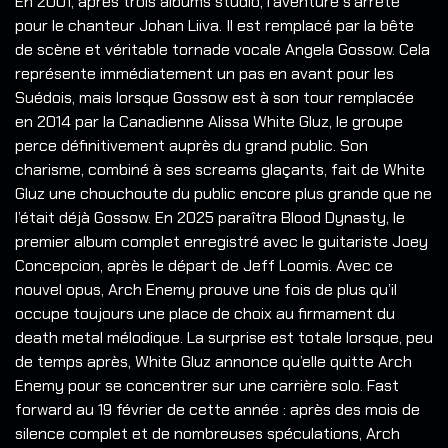
En 2001, après trois albums studio, l’aventure s’arrête
pour le chanteur Johan Liiva. Il est remplacé par la bête
de scène et véritable tornade vocale Angela Gossow. Cela
représente immédiatement un pas en avant pour les
Suédois, mais lorsque Gossow est à son tour remplacée
en 2014 par la Canadienne Alissa White Gluz, le groupe
perce définitivement auprès du grand public. Son
charisme, combiné à ses screams glaçants, fait de White
Gluz une chouchoute du public encore plus grande que ne
l’était déjà Gossow. En 2025 paraîtra Blood Dynasty, le
premier album complet enregistré avec le guitariste Joey
Concepcion, après le départ de Jeff Loomis. Avec ce
nouvel opus, Arch Enemy prouve une fois de plus qu’il
occupe toujours une place de choix au firmament du
death metal mélodique. La surprise est totale lorsque, peu
de temps après, White Gluz annonce qu’elle quitte Arch
Enemy pour se concentrer sur une carrière solo. Fast
forward au 19 février de cette année : après des mois de
silence complet et de nombreuses spéculations, Arch