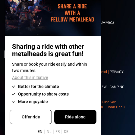
LONE WOLVES
PLAN
DEATH RIDE
VALEURS ET NORMES
CHARACTERS
HISTOIRE
SCÈNES
© 2008-
2026
- Apache Productions VZW – All rights reserved |
PRIVACY
POLICY
|
CONDITIONS GÉNÉRALES
Contact:
GENERAL
|
PARTNERSHIPS
|
PRESS
|
TICKETS
|
CREW
|
CAMPING
|
FOOD
|
NEIGHBOURS
Photos: Ann Kermans - Hans Van Hoof - Eliaz Bruggeman - Gino Van
Lancker - Tim Tronckoe - Elsie Roymans - Stijn Verbruggen - Daan Becu -
Claus Christa - Devid Camerlynck