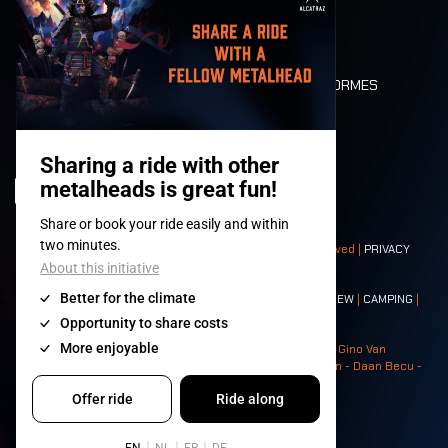
MOBILITÉ
LONE WOLVES
PLAN
DEATH RIDE
VALEURS ET NORMES
CHARACTERS
HISTOIRE
SCÈNES
© 2008-
2026
- Apache Productions VZW – All rights reserved |
PRIVACY
POLICY
|
CONDITIONS GÉNÉRALES
Contact:
GENERAL
|
PARTNERSHIPS
|
PRESS
|
TICKETS
|
CREW
|
CAMPING
|
FOOD
|
NEIGHBOURS
Photos: Ann Kermans - Hans Van Hoof - Eliaz Bruggeman - Gino Van
Lancker - Tim Tronckoe - Elsie Roymans - Stijn Verbruggen - Daan Becu -
Claus Christa - Devid Camerlynck