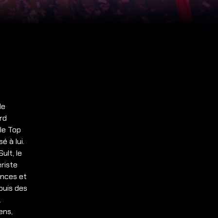
le
rd
le Top
é à lui.
ult, le
ériste
ances et
puis des
.
ens,