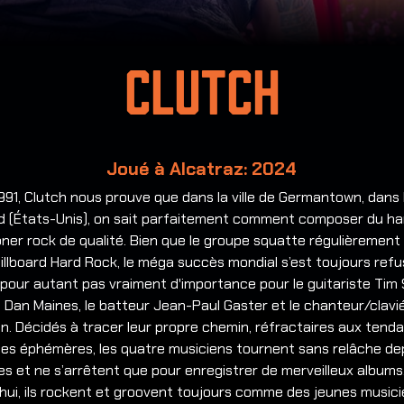
Clutch
Joué à Alcatraz: 2024
991, Clutch nous prouve que dans la ville de Germantown, dans 
d (États-Unis), on sait parfaitement comment composer du ha
ner rock de qualité.
Bien que le groupe squatte régulièrement 
illboard Hard Rock, le méga succès mondial s’est toujours refus
 pour autant pas vraiment d'importance pour le guitariste Tim S
 Dan Maines, le batteur Jean-Paul Gaster et le chanteur/clavi
lon. Décidés à tracer leur propre chemin, réfractaires aux tend
es éphémères, les quatre musiciens tournent sans relâche de
s et ne s’arrêtent que pour enregistrer de merveilleux albums
hui, ils rockent et groovent toujours comme des jeunes musici