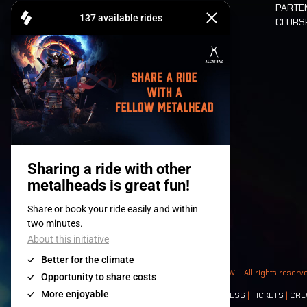
PARTE
CLUB
Billets
© 2008-
2026
- Apache Productions VZW – All rights reserv
Contact:
GENERAL
|
PARTNERSHIPS
|
PRESS
|
TICKETS
|
CRE