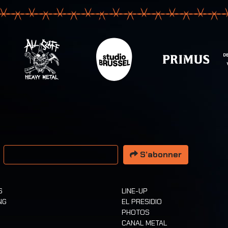
resse email
S’abonner
S
LINE-UP
NG
EL PRESIDIO
PHOTOS
CANAL METAL