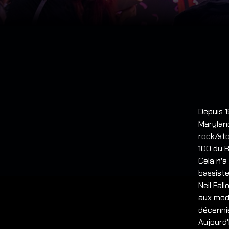
Depuis 1
Marylan
rock/sto
100 du B
Cela n'a
bassiste
Neil Fal
aux mod
décennie
Aujourd'