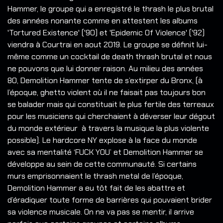
Hammer, le groupe qui a enregistré le thrash le plus brutal
des années nonante comme en attestent les albums
'Tortured Existence' ('90) et 'Epidemic Of Violence' ('92)
viendra à Courtrai en aout 2019. Le groupe se définit lui-
même comme un cocktail de death thrash brutal et nous
ne pouvons que lui donner raison. Au milieu des années
80, Demolition Hammer tente de s’extirper du Bronx, (à
l’époque, ghetto violent où il ne faisait pas toujours bon
se balader mais qui constituait le plus fertile des terreaux
pour les musiciens qui cherchaient à déverser leur dégout
du monde extérieur à travers la musique la plus violente
possible). Le hardcore NY explose à la face du monde
avec sa mentalité ‘FUCK YOU’ et Demolition Hammer se
développe au sein de cette communauté. Si certains
murs emprisonnaient le thrash metal de l’époque,
Demolition Hammer a eu tôt fait de les abattre et
d’éradiquer toute forme de barrières qui pouvaient brider
sa violence musicale. On ne va pas se mentir, il arrive