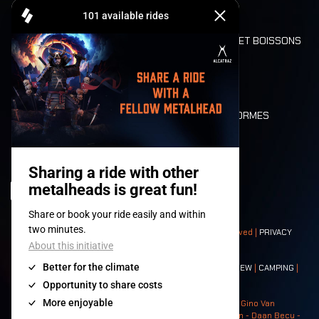
CASHLESS
REFUND
ALIMENTATION ET BOISSONS
MOBILITÉ
LONE WOLVES
PLAN
DEATH RIDE
VALEURS ET NORMES
CHARACTERS
HISTOIRE
SCÈNES
© 2008-
2026
- Apache Productions VZW – All rights reserved |
PRIVACY
POLICY
|
CONDITIONS GÉNÉRALES
Contact:
GENERAL
|
PARTNERSHIPS
|
PRESS
|
TICKETS
|
CREW
|
CAMPING
|
FOOD
|
NEIGHBOURS
Photos: Ann Kermans - Hans Van Hoof - Eliaz Bruggeman - Gino Van
Lancker - Tim Tronckoe - Elsie Roymans - Stijn Verbruggen - Daan Becu -