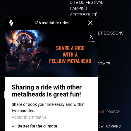
SITE DU FESTIVAL
CAMPING
ACCESSIBILITÉ
CASHLESS
REFUND
ALIMENTATION ET BOISSONS
MOBILITÉ
LONE WOLVES
PLAN
DEATH RIDE
VALEURS ET NORMES
CHARACTERS
HISTOIRE
SCÈNES
© 2008-
2026
- Apache Productions VZW – All rights reserved |
PRIVACY
POLICY
|
CONDITIONS GÉNÉRALES
Contact:
GENERAL
|
PARTNERSHIPS
|
PRESS
|
TICKETS
|
CREW
|
CAMPING
|