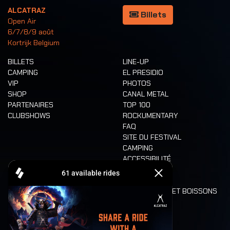
ALCATRAZ
Billets
Open Air
6/7/8/9 août
Kortrijk Belgium
BILLETS
LINE-UP
CAMPING
EL PRESIDIO
VIP
PHOTOS
SHOP
CANAL METAL
PARTENAIRES
TOP 100
CLUBSHOWS
ROCKUMENTARY
FAQ
SITE DU FESTIVAL
CAMPING
ACCESSIBILITÉ
CASHLESS
REFUND
ALIMENTATION ET BOISSONS
MOBILITÉ
LONE WOLVES
PLAN