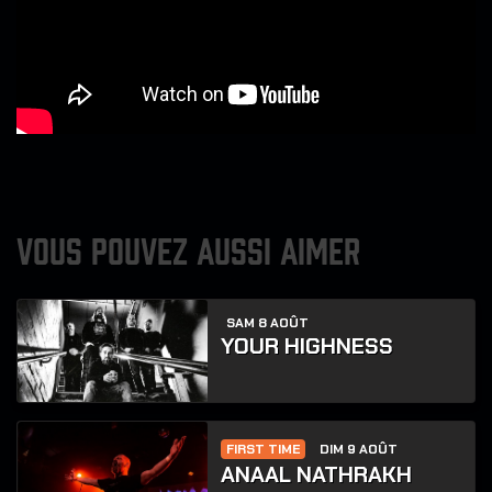
VOUS POUVEZ AUSSI AIMER
SAM 8 AOÛT
YOUR HIGHNESS
FIRST TIME
DIM 9 AOÛT
ANAAL NATHRAKH