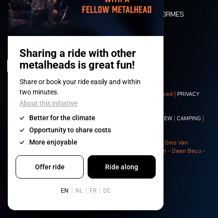
DEATH RIDE
VALEURS ET NORMES
CHARACTERS
HISTOIRE
SCÈNES
© 2008-
2026
- Apache Productions VZW – All rights reserved |
PRIVACY
POLICY
|
CONDITIONS GÉNÉRALES
Contact:
GENERAL
|
PARTNERSHIPS
|
PRESS
|
TICKETS
|
CREW
|
CAMPING
|
FOOD
|
NEIGHBOURS
Photos: Ann Kermans - Hans Van Hoof - Eliaz Bruggeman - Gino Van
Lancker - Tim Tronckoe - Elsie Roymans - Stijn Verbruggen - Daan Becu -
Claus Christa - Devid Camerlynck