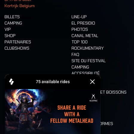
Kortrijk Belgium
BILLETS
LINE-UP
CAMPING
EL PRESIDIO
VIP
PHOTOS
SHOP
CANAL METAL
PARTENAIRES
TOP 100
CLUBSHOWS
ROCKUMENTARY
FAQ
SITE DU FESTIVAL
CAMPING
ACCESSIBILITÉ
CASHLESS
REFUND
ALIMENTATION ET BOISSONS
MOBILITÉ
LONE WOLVES
PLAN
DEATH RIDE
VALEURS ET NORMES
CHARACTERS