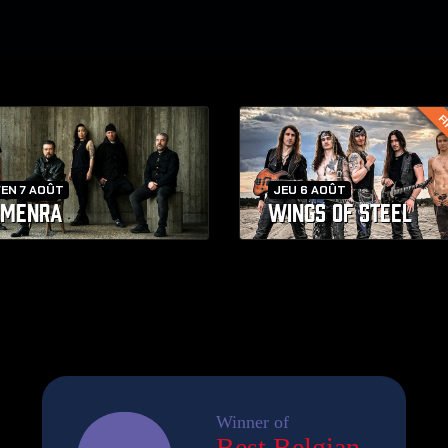
FI
EN 7 AOÛT
JEU 6 AOÛT
AMENRA
WINGS OF STEEL