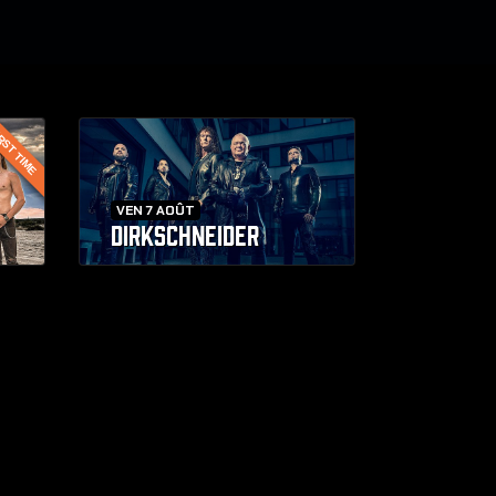
RST TIME
VEN 7 AOÛT
DIRKSCHNEIDER