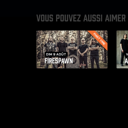
VOUS POUVEZ AUSSI AIMER
FIRST TIME
DIM 9 AOÛT
V
FIRESPAWN