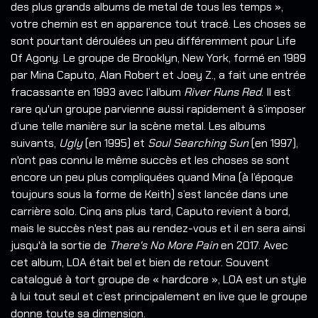
des plus grands albums de metal de tous les temps »,
votre chemin est en apparence tout tracé. Les choses se
sont pourtant déroulées un peu différemment pour Life
Of Agony. Le groupe de Brooklyn, New York, formé en 1989
par Mina Caputo, Alan Robert et Joey Z., a fait une entrée
fracassante en 1993 avec l’album
River Runs Red
. Il est
rare qu'un groupe parvienne aussi rapidement à s’imposer
d’une telle manière sur la scène metal. Les albums
suivants,
Ugly
(en 1995) et
Soul Searching Sun
(en 1997),
n'ont pas connu le même succès et les choses se sont
encore un peu plus compliquées quand Mina (à l’époque
toujours sous la forme de Keith) s’est lancée dans une
carrière solo. Cinq ans plus tard, Caputo revient à bord,
mais le succès n'est pas au rendez-vous et il en sera ainsi
jusqu'à la sortie de
There's No More Pain
en 2017. Avec
cet album, LOA était bel et bien de retour. Souvent
catalogué à tort groupe de « hardcore », LOA est un style
à lui tout seul et c’est principalement en live que le groupe
donne toute sa dimension.