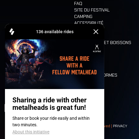
FAQ
SITE DU FESTIVAL
CAMPING
ACCESSIBILITÉ
CASHLESS
REFUND
ALIMENTATION ET BOISSONS
MOBILITÉ
LONE WOLVES
PLAN
DEATH RIDE
VALEURS ET NORMES
CHARACTERS
HISTOIRE
SCÈNES
© 2008-
2026
- Apache Productions VZW – All rights reserved |
PRIVACY
POLICY
|
CONDITIONS GÉNÉRALES