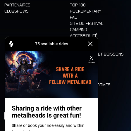
PARTENAIRES
TOP 100
CLUBSHOWS
ROCKUMENTARY
FAQ
SITE DU FESTIVAL
CAMPING
ACCESSIBILITÉ
CASHLESS
REFUND
ALIMENTATION ET BOISSONS
MOBILITÉ
LONE WOLVES
PLAN
DEATH RIDE
VALEURS ET NORMES
CHARACTERS
HISTOIRE
SCÈNES