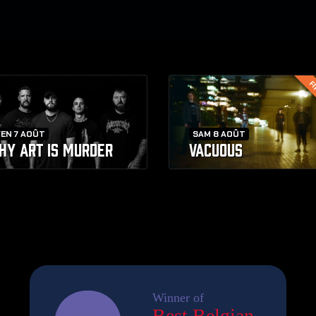
FI
EN 7 AOÛT
SAM 8 AOÛT
HY ART IS MURDER
VACUOUS