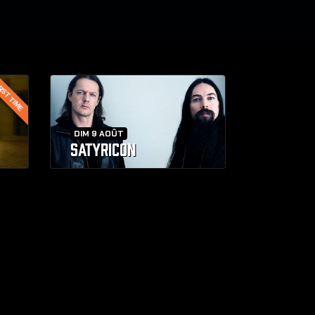
RST TIME
DIM 9 AOÛT
SATYRICON