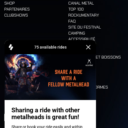
SHOP
CANAL METAL
PARTENAIRES
TOP 100
CLUBSHOWS
ROCKUMENTARY
FAQ
SITE DU FESTIVAL
CAMPING
ACCESSIBILITÉ
CASHLESS
REFUND
ALIMENTATION ET BOISSONS
MOBILITÉ
LONE WOLVES
PLAN
DEATH RIDE
VALEURS ET NORMES
CHARACTERS
HISTOIRE
SCÈNES