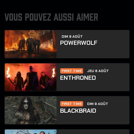
VOUS POUVEZ AUSSI AIMER
DIM 9 AOÛT
POWERWOLF
FIRST TIME
JEU 6 AOÛT
ENTHRONED
FIRST TIME
DIM 9 AOÛT
BLACKBRAID