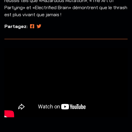
réussis tels que «Hazardous Mutation», «The Art of
Partying» et «Electrified Brain» démontrent que le thrash
est plus vivant que jamais !
Partagez: