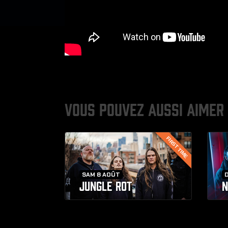
VOUS POUVEZ AUSSI AIMER
FIRST TIME
SAM 8 AOÛT
D
JUNGLE ROT
N