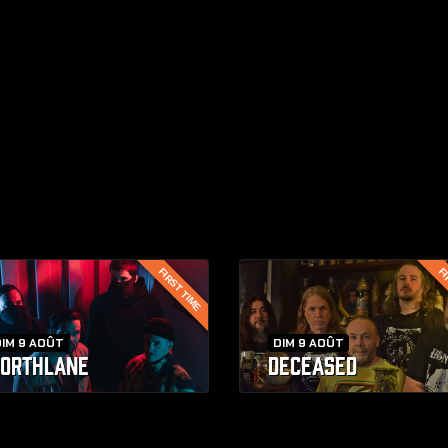
FIRST TIME
FI
IM 9 AOÛT
DIM 9 AOÛT
ORTHLANE
DECEASED