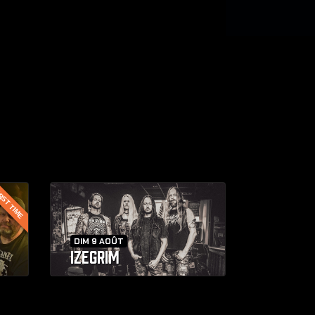
RST TIME
DIM 9 AOÛT
IZEGRIM