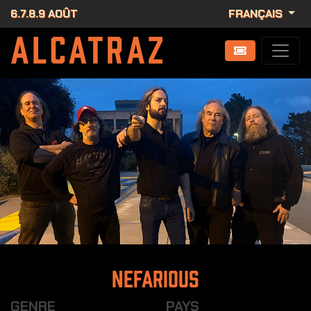
6.7.8.9 AOÛT
FRANÇAIS
Nefarious
GENRE
PAYS