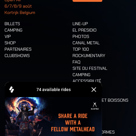
6/7/8/9 août
Kortrijk Belgium
BILLETS
LINE-UP
CAMPING
EL PRESIDIO
VIP
PHOTOS
SHOP
CANAL METAL
PARTENAIRES
TOP 100
CLUBSHOWS
ROCKUMENTARY
FAQ
SITE DU FESTIVAL
CAMPING
ACCESSIBILITÉ
CASHLESS
REFUND
ALIMENTATION ET BOISSONS
MOBILITÉ
LONE WOLVES
PLAN
DEATH RIDE
VALEURS ET NORMES