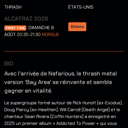
THRASH
ÉTATS-UNIS
ALCATRAZ 2026
Billets
DIMANCHE 9
FIRST TIME
AOÛT
20:35-21:30
MORGUE
BIO
Avec l'arrivée de Nefarious, le thrash metal
version 'Bay Area' se réinvente et semble
gagner en vitalité.
Le supergroupe formé autour de Rick Hunolt (ex-Exodus),
Doug Piercy (ex-Heathen), Will Carroll (Death Angel) et le
chanteur Sean Rivera (Coffin Hunters) a enregistré en
2025 un premier album « Addicted To Power » qui vous