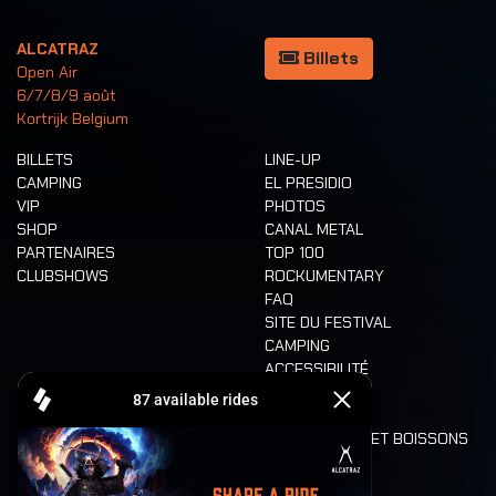
ALCATRAZ
Billets
Open Air
6/7/8/9 août
Kortrijk Belgium
BILLETS
LINE-UP
CAMPING
EL PRESIDIO
VIP
PHOTOS
SHOP
CANAL METAL
PARTENAIRES
TOP 100
CLUBSHOWS
ROCKUMENTARY
FAQ
SITE DU FESTIVAL
CAMPING
ACCESSIBILITÉ
CASHLESS
REFUND
ALIMENTATION ET BOISSONS
MOBILITÉ
LONE WOLVES