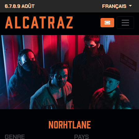
6.7.8.9 AOÛT
FRANÇAIS
Norhtlane
GENRE
PAYS