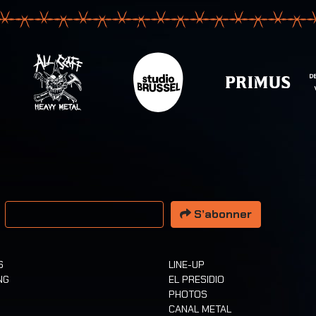
resse email
S’abonner
S
LINE-UP
NG
EL PRESIDIO
PHOTOS
CANAL METAL