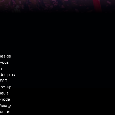
pes de
 vous
on
des plus
1980
ine-up.
seuls
ériode
Taking
ode un