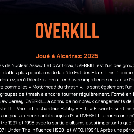
Overkill
Joué à Alcatraz: 2025
s de Nuclear Assault et d’Anthrax, OVERKILL est l'un des grou
etal les plus populaires de la côte Est des États-Unis. Comme
doutez, ici à l’Alcatraz, on attend avec impatience ceux que l’
e comme les « Motörhead du thrash ». Ils sont également l'un 
 groupes de thrash à encore tourner régulièrement. Formé en 
 New Jersey, OVERKILL a connu de nombreux changements de l
ste D.D. Verni et le chanteur Bobby « Blitz » Ellsworth sont les 
 originaux encore actifs aujourd'hui. OVERKILL a connu une p
tre 1987 et 1995 avec la sortie d'albums aussi importants que
87), Under The Influence (1988) et W.F.O. (1994). Après une péri