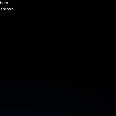
album
 thrash