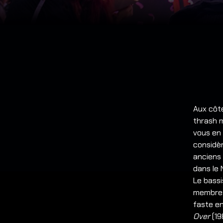
Aux côté
thrash m
vous en 
considèr
anciens
dans le
Le bassi
membres
faste en
Over
(19