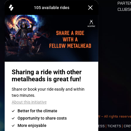
PARTE
CLUB
Billets
© 2008-
2026
- Apache Productions VZW – All rights reserv
Contact:
GENERAL
|
PARTNERSHIPS
|
PRESS
|
TICKETS
|
CRE