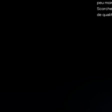
peu moin
Scorche
de quali