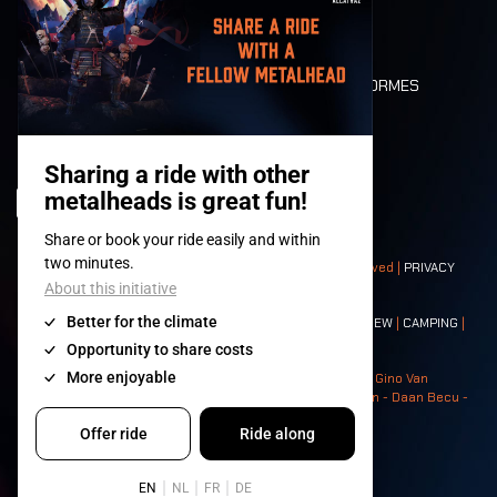
LONE WOLVES
PLAN
DEATH RIDE
VALEURS ET NORMES
CHARACTERS
HISTOIRE
SCÈNES
© 2008-
2026
- Apache Productions VZW – All rights reserved |
PRIVACY
POLICY
|
CONDITIONS GÉNÉRALES
Contact:
GENERAL
|
PARTNERSHIPS
|
PRESS
|
TICKETS
|
CREW
|
CAMPING
|
FOOD
|
NEIGHBOURS
Photos: Ann Kermans - Hans Van Hoof - Eliaz Bruggeman - Gino Van
Lancker - Tim Tronckoe - Elsie Roymans - Stijn Verbruggen - Daan Becu -
Claus Christa - Devid Camerlynck