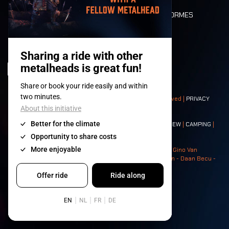
DEATH RIDE
VALEURS ET NORMES
CHARACTERS
HISTOIRE
SCÈNES
© 2008-
2026
- Apache Productions VZW – All rights reserved |
PRIVACY
POLICY
|
CONDITIONS GÉNÉRALES
Contact:
GENERAL
|
PARTNERSHIPS
|
PRESS
|
TICKETS
|
CREW
|
CAMPING
|
FOOD
|
NEIGHBOURS
Photos: Ann Kermans - Hans Van Hoof - Eliaz Bruggeman - Gino Van
Lancker - Tim Tronckoe - Elsie Roymans - Stijn Verbruggen - Daan Becu -
Claus Christa - Devid Camerlynck