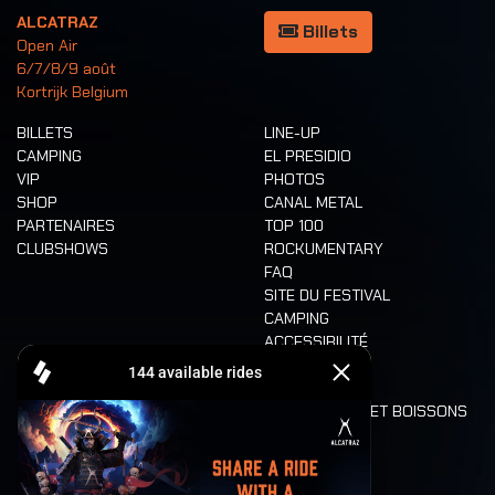
ALCATRAZ
Billets
Open Air
6/7/8/9 août
Kortrijk Belgium
BILLETS
LINE-UP
CAMPING
EL PRESIDIO
VIP
PHOTOS
SHOP
CANAL METAL
PARTENAIRES
TOP 100
CLUBSHOWS
ROCKUMENTARY
FAQ
SITE DU FESTIVAL
CAMPING
ACCESSIBILITÉ
CASHLESS
REFUND
ALIMENTATION ET BOISSONS
MOBILITÉ
LONE WOLVES
PLAN