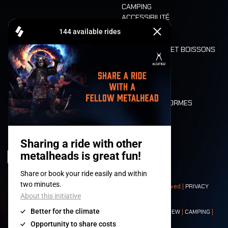
CAMPING
ACCESSIBILITÉ
CASHLESS
REFUND
ALIMENTATION ET BOISSONS
MOBILITÉ
LONE WOLVES
PLAN
DEATH RIDE
VALEURS ET NORMES
CHARACTERS
HISTOIRE
SCÈNES
© 2008-
2026
- Apache Productions VZW – All rights reserved |
PRIVACY
POLICY
|
CONDITIONS GÉNÉRALES
Contact:
GENERAL
|
PARTNERSHIPS
|
PRESS
|
TICKETS
|
CREW
|
CAMPING
|
FOOD
|
NEIGHBOURS