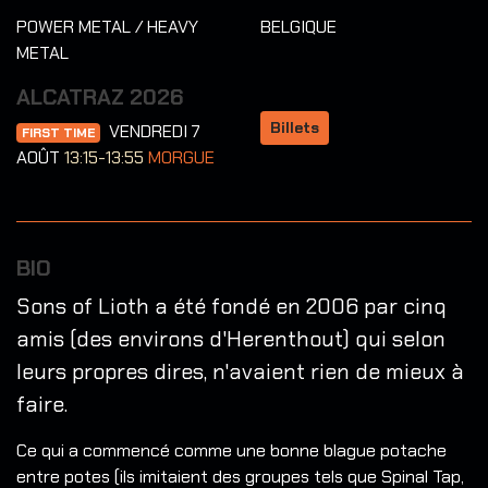
POWER METAL / HEAVY
BELGIQUE
METAL
ALCATRAZ 2026
Billets
VENDREDI 7
FIRST TIME
AOÛT
13:15-13:55
MORGUE
BIO
Sons of Lioth a été fondé en 2006 par cinq
amis (des environs d'Herenthout) qui selon
leurs propres dires, n'avaient rien de mieux à
faire.
Ce qui a commencé comme une bonne blague potache
entre potes (ils imitaient des groupes tels que Spinal Tap,