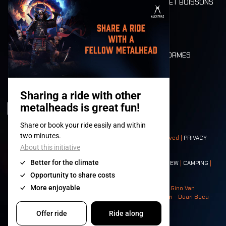
ALIMENTATION ET BOISSONS
MOBILITÉ
LONE WOLVES
PLAN
DEATH RIDE
VALEURS ET NORMES
CHARACTERS
HISTOIRE
SCÈNES
© 2008-
2026
- Apache Productions VZW – All rights reserved |
PRIVACY
POLICY
|
CONDITIONS GÉNÉRALES
Contact:
GENERAL
|
PARTNERSHIPS
|
PRESS
|
TICKETS
|
CREW
|
CAMPING
|
FOOD
|
NEIGHBOURS
Photos: Ann Kermans - Hans Van Hoof - Eliaz Bruggeman - Gino Van
Lancker - Tim Tronckoe - Elsie Roymans - Stijn Verbruggen - Daan Becu -
Claus Christa - Devid Camerlynck