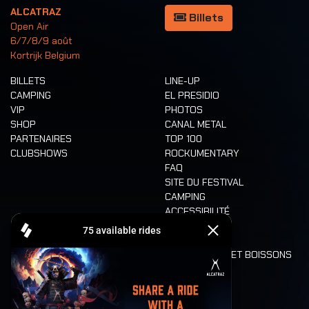
ALCATRAZ
Billets
Open Air
6/7/8/9 août
Kortrijk Belgium
BILLETS
LINE-UP
CAMPING
EL PRESIDIO
VIP
PHOTOS
SHOP
CANAL METAL
PARTENAIRES
TOP 100
CLUBSHOWS
ROCKUMENTARY
FAQ
SITE DU FESTIVAL
CAMPING
ACCESSIBILITÉ
CASHLESS
REFUND
ALIMENTATION ET BOISSONS
MOBILITÉ
LONE WOLVES
PLAN