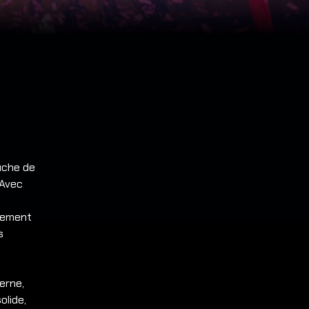
fiche de
 Avec
ngement
s
erne,
olide,