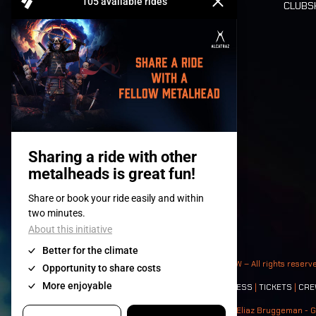
CLUB
Billets
© 2008-
2026
- Apache Productions VZW – All rights reserv
Contact:
GENERAL
|
PARTNERSHIPS
|
PRESS
|
TICKETS
|
CRE
Photos: Ann Kermans - Hans Van Hoof - Eliaz Bruggeman - G