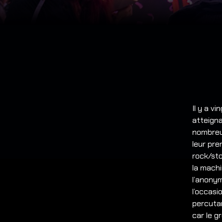
Il y a v
atteigna
nombreu
leur pr
rock/sto
la machi
l’anonym
l’occasi
percuta
car le g