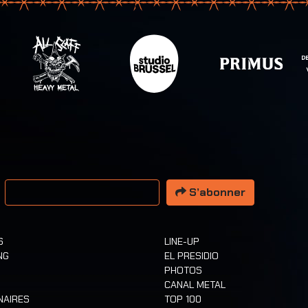
resse email
S’abonner
S
LINE-UP
NG
EL PRESIDIO
PHOTOS
CANAL METAL
NAIRES
TOP 100