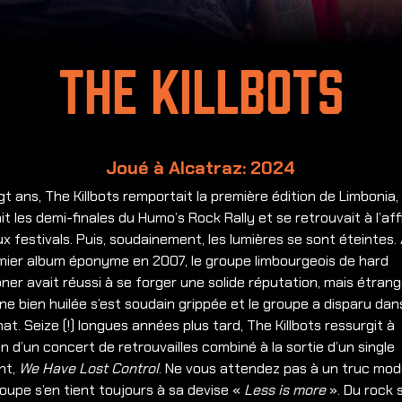
The Killbots
Joué à Alcatraz: 2024
ingt ans, The Killbots remportait la première édition de Limbonia,
it les demi-finales du Humo’s Rock Rally et se retrouvait à l’af
x festivals.
Puis, soudainement, les lumières se sont éteintes.
emier album éponyme en 2007, le groupe limbourgeois de hard
ner avait réussi à se forger une solide réputation, mais étra
ne bien huilée s’est soudain grippée et le groupe a disparu dan
at. Seize (!) longues années plus tard, The Killbots ressurgit à
on d’un concert de retrouvailles combiné à la sortie d’un single
nt,
We Have Lost Control
. Ne vous attendez pas à un truc mod
roupe s’en tient toujours à sa devise «
Less is more
». Du rock s