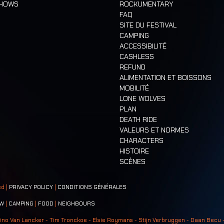
SHOWS
ROCKUMENTARY
FAQ
SITE DU FESTIVAL
CAMPING
ACCESSIBILITÉ
CASHLESS
REFUND
ALIMENTATION ET BOISSONS
MOBILITÉ
LONE WOLVES
PLAN
DEATH RIDE
VALEURS ET NORMES
CHARACTERS
HISTOIRE
SCÈNES
ed |
PRIVACY POLICY
|
CONDITIONS GÉNÉRALES
W
|
CAMPING
|
FOOD
|
NEIGHBOURS
ino Van Lancker - Tim Tronckoe - Elsie Roymans - Stijn Verbruggen - Daan Becu 