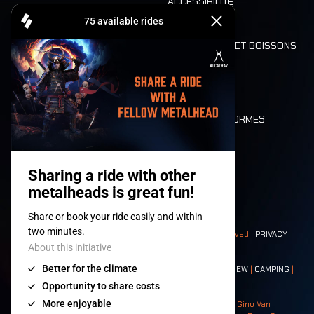
ACCESSIBILITÉ
CASHLESS
REFUND
ALIMENTATION ET BOISSONS
MOBILITÉ
LONE WOLVES
PLAN
DEATH RIDE
VALEURS ET NORMES
CHARACTERS
HISTOIRE
SCÈNES
© 2008-
2026
- Apache Productions VZW – All rights reserved |
PRIVACY
POLICY
|
CONDITIONS GÉNÉRALES
Contact:
GENERAL
|
PARTNERSHIPS
|
PRESS
|
TICKETS
|
CREW
|
CAMPING
|
FOOD
|
NEIGHBOURS
Photos: Ann Kermans - Hans Van Hoof - Eliaz Bruggeman - Gino Van