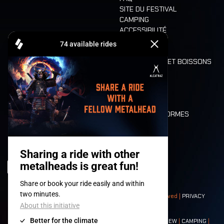
SITE DU FESTIVAL
CAMPING
ACCESSIBILITÉ
CASHLESS
REFUND
ALIMENTATION ET BOISSONS
MOBILITÉ
LONE WOLVES
PLAN
DEATH RIDE
VALEURS ET NORMES
CHARACTERS
HISTOIRE
SCÈNES
© 2008-
2026
- Apache Productions VZW – All rights reserved |
PRIVACY
POLICY
|
CONDITIONS GÉNÉRALES
Contact:
GENERAL
|
PARTNERSHIPS
|
PRESS
|
TICKETS
|
CREW
|
CAMPING
|