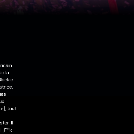
ricain
de la
lackie
atrice,
ues
eux
e), tout
ter. Il
 (F**k