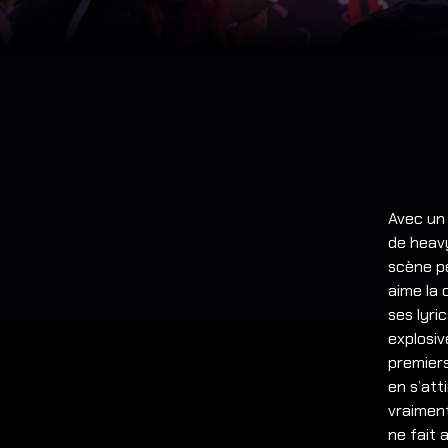
Avec un 
de heavy
scène p
aime la 
ses lyri
explosiv
premiers
en s’att
vraiment
ne fait 