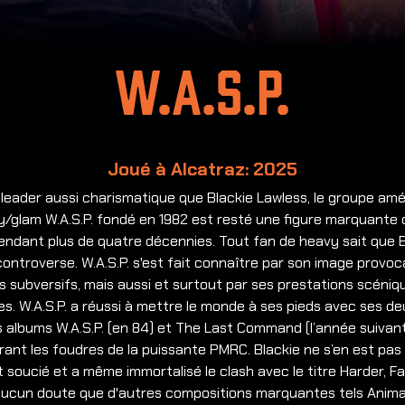
W.A.S.P.
Joué à Alcatraz: 2025
leader aussi charismatique que Blackie Lawless, le groupe amé
/glam W.A.S.P. fondé en 1982 est resté une figure marquante 
endant plus de quatre décennies. Tout fan de heavy sait que B
controverse. W.A.S.P. s'est fait connaître par son image provoc
cs subversifs, mais aussi et surtout par ses prestations scéniq
es. W.A.S.P. a réussi à mettre le monde à ses pieds avec ses d
 albums W.A.S.P. (en 84) et The Last Command (l’année suivant
irant les foudres de la puissante PMRC. Blackie ne s’en est pas
 soucié et a même immortalisé le clash avec le titre Harder, Fas
aucun doute que d'autres compositions marquantes tels Animal