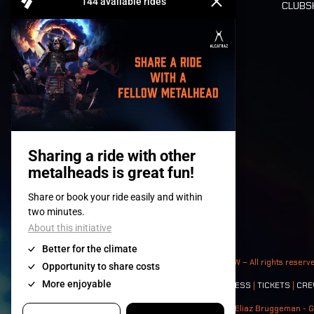
CLUB
Billets
© 2008-
2026
- Apache Productions VZW – All rights reserv
Contact:
GENERAL
|
PARTNERSHIPS
|
PRESS
|
TICKETS
|
CRE
Photos: Ann Kermans - Hans Van Hoof - Eliaz Bruggeman - G