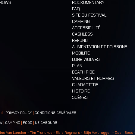
SHOWS
ROCKUMENTARY
FAQ
SITE DU FESTIVAL
CAMPING
ACCESSIBILITÉ
CASHLESS
REFUND
ALIMENTATION ET BOISSONS
MOBILITÉ
LONE WOLVES
PLAN
DEATH RIDE
VALEURS ET NORMES
CHARACTERS
HISTOIRE
SCÈNES
ed |
PRIVACY POLICY
|
CONDITIONS GÉNÉRALES
W
|
CAMPING
|
FOOD
|
NEIGHBOURS
ino Van Lancker - Tim Tronckoe - Elsie Roymans - Stijn Verbruggen - Daan Becu 