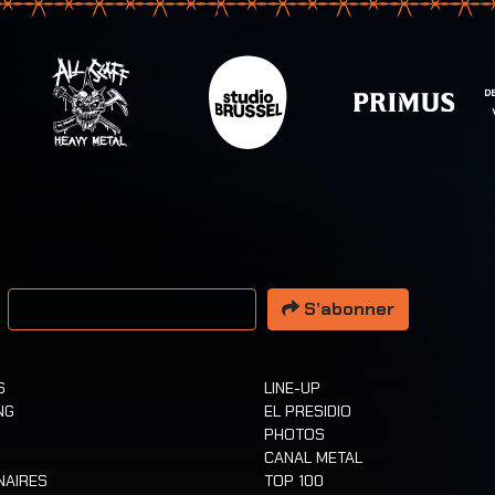
resse email
S’abonner
S
LINE-UP
NG
EL PRESIDIO
PHOTOS
CANAL METAL
NAIRES
TOP 100