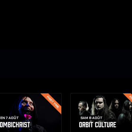
FIRST TIME
FI
EN 7 AOÛT
SAM 8 AOÛT
OMBICHRIST
ORBIT CULTURE