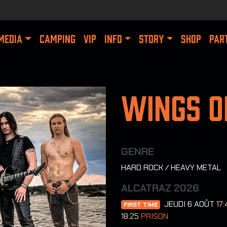
MEDIA
CAMPING
VIP
INFO
STORY
SHOP
PAR
Wings O
GENRE
HARD ROCK / HEAVY METAL
ALCATRAZ 2026
JEUDI 6 AOÛT
17:
FIRST TIME
18:25
PRISON