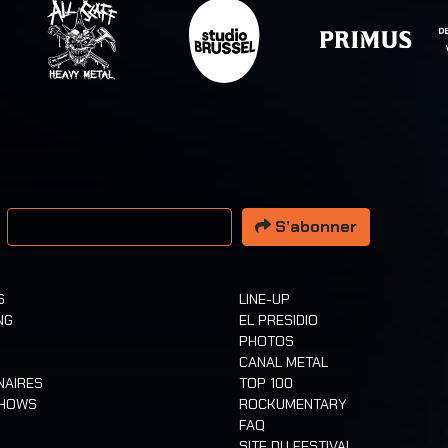
resse email
S’abonner
S
LINE-UP
NG
EL PRESIDIO
PHOTOS
CANAL METAL
NAIRES
TOP 100
SHOWS
ROCKUMENTARY
FAQ
SITE DU FESTIVAL