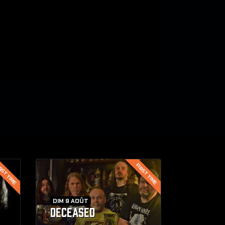
RST TIME
FIRST TIME
DIM 9 AOÛT
DECEASED