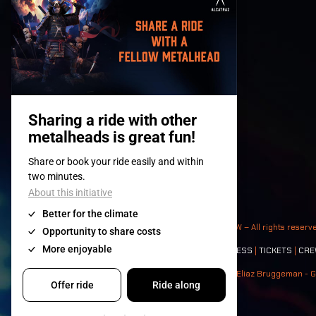
© 2008-
2026
- Apache Productions VZW – All rights reserv
Contact:
GENERAL
|
PARTNERSHIPS
|
PRESS
|
TICKETS
|
CRE
Photos: Ann Kermans - Hans Van Hoof - Eliaz Bruggeman - G