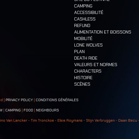
CAMPING
ACCESSIBILITÉ
CASHLESS
REFUND
ALIMENTATION ET BOISSONS
MOBILITÉ
LONE WOLVES
PLAN
DEATH RIDE
VALEURS ET NORMES
CHARACTERS
HISTOIRE
SCÈNES
ed |
PRIVACY POLICY
|
CONDITIONS GÉNÉRALES
W
|
CAMPING
|
FOOD
|
NEIGHBOURS
ino Van Lancker - Tim Tronckoe - Elsie Roymans - Stijn Verbruggen - Daan Becu 