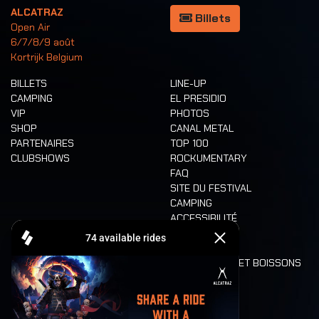
ALCATRAZ
Billets
Open Air
6/7/8/9 août
Kortrijk Belgium
BILLETS
LINE-UP
CAMPING
EL PRESIDIO
VIP
PHOTOS
SHOP
CANAL METAL
PARTENAIRES
TOP 100
CLUBSHOWS
ROCKUMENTARY
FAQ
SITE DU FESTIVAL
CAMPING
ACCESSIBILITÉ
CASHLESS
REFUND
ALIMENTATION ET BOISSONS
MOBILITÉ
LONE WOLVES
PLAN