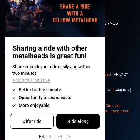
LONE WOLVES
PLAN
DEATH RIDE
VALEURS ET NORMES
CHARACTERS
HISTOIRE
SCÈNES
© 2008-
2026
- Apache Productions VZW – All rights reserved |
PRIVACY
POLICY
|
CONDITIONS GÉNÉRALES
Contact:
GENERAL
|
PARTNERSHIPS
|
PRESS
|
TICKETS
|
CREW
|
CAMPING
|
FOOD
|
NEIGHBOURS
Photos: Ann Kermans - Hans Van Hoof - Eliaz Bruggeman - Gino Van
Lancker - Tim Tronckoe - Elsie Roymans - Stijn Verbruggen - Daan Becu -
Claus Christa - Devid Camerlynck