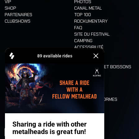
VIP
PHOTOS
SHOP
CANAL METAL
PARTENAIRES
TOP 100
CLUBSHOWS
ROCKUMENTARY
FAQ
SITE DU FESTIVAL
CAMPING
ACCESSIBILITÉ
CASHLESS
REFUND
ALIMENTATION ET BOISSONS
MOBILITÉ
LONE WOLVES
PLAN
DEATH RIDE
VALEURS ET NORMES
CHARACTERS
HISTOIRE
SCÈNES