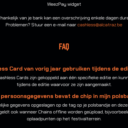
WeezPay widget
hankelijk van je bank kan een overschrijving enkele dagen dur
Problemen? Stuur een e-mail naar
cashless@alcatraz.be
FAQ
ss Card van vorig jaar gebruiken tijdens de edi
 Cashless Cards zijn gekoppeld aan één specifieke editie en ku
tijdens de editie waarvoor ze zijn aangemaakt.
 persoonsgegevens bevat de chip in mijn polsb
ijke gegevens opgeslagen op de tag op je polsbandje en deze 
 geldt ook wanneer Chains offline worden geüpload, bijvoorbee
oplaadpunten op het festivalterrein.