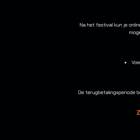
Na het festival kun je onl
moge
Voe
De terugbetalingsperiode b
Z