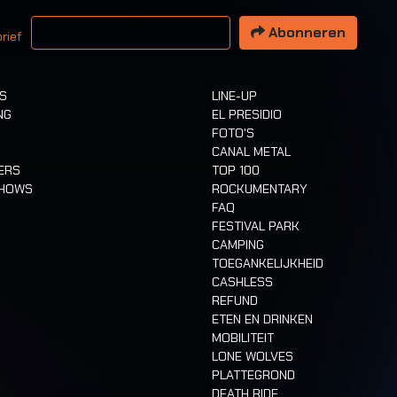
 email adres
Abonneren
rief
TS
LINE-UP
NG
EL PRESIDIO
FOTO'S
CANAL METAL
ERS
TOP 100
SHOWS
ROCKUMENTARY
FAQ
FESTIVAL PARK
CAMPING
TOEGANKELIJKHEID
CASHLESS
REFUND
ETEN EN DRINKEN
MOBILITEIT
LONE WOLVES
PLATTEGROND
DEATH RIDE