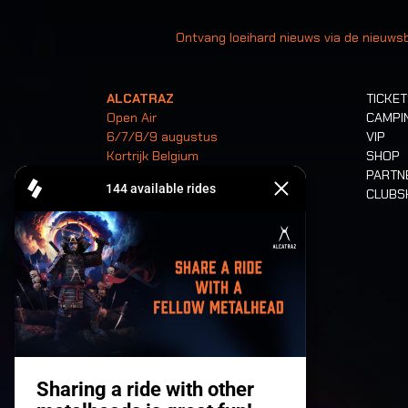
Uw
Ontvang loeihard nieuws via de nieuwsb
ALCATRAZ
TICKE
Open Air
CAMPI
6/7/8/9 augustus
VIP
Kortrijk Belgium
SHOP
PARTN
CLUB
Tickets