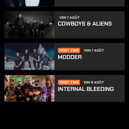
VEN 7 AOÛT
COWBOYS & ALIENS
FIRST TIME
VEN 7 AOÛT
MODDER
FIRST TIME
DIM 9 AOÛT
INTERNAL BLEEDING