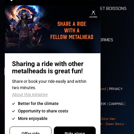
REFUND
ALIMENTATION ET BOISSONS
MOBILITÉ
LONE WOLVES
PLAN
DEATH RIDE
VALEURS ET NORMES
CHARACTERS
HISTOIRE
SCÈNES
© 2008-
2026
- Apache Productions VZW – All rights reserved |
PRIVACY
POLICY
|
CONDITIONS GÉNÉRALES
Contact:
GENERAL
|
PARTNERSHIPS
|
PRESS
|
TICKETS
|
CREW
|
CAMPING
|
FOOD
|
NEIGHBOURS
Photos: Ann Kermans - Hans Van Hoof - Eliaz Bruggeman - Gino Van
Lancker - Tim Tronckoe - Elsie Roymans - Stijn Verbruggen - Daan Becu -
Claus Christa - Devid Camerlynck