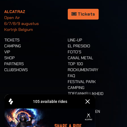
ALCATRAZ
Tickets
Open Air
6/7/8/9 augustus
Kortrijk Belgium
TICKETS
LINE-UP
CAMPING
EL PRESIDIO
VIP
FOTO'S
SHOP
CANAL METAL
PARTNERS
TOP 100
CLUBSHOWS
ROCKUMENTARY
FAQ
FESTIVAL PARK
CAMPING
TOEGANKELIJKHEID
CASHLESS
REFUND
ETEN EN DRINKEN
MOBILITEIT
LONE WOLVES