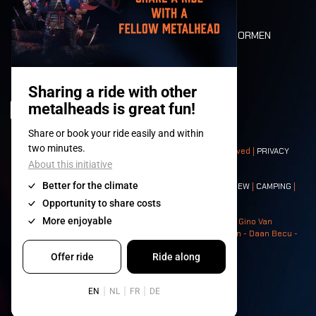
PLATTEGROND
DEATH RIDE
WAARDEN EN NORMEN
CHARACTERS
HISTORIEK
PODIA
© 2008-
2026
- Apache Productions VZW – All rights reserved |
PRIVACY
POLICY
|
ALGEMENE VOORWAARDEN
Contact:
GENERAL
|
PARTNERSHIPS
|
PRESS
|
TICKETS
|
CREW
|
CAMPING
|
FOOD
|
NEIGHBOURS
Photos: Ann Kermans - Hans Van Hoof - Eliaz Bruggeman - Gino Van
Lancker - Tim Tronckoe - Elsie Roymans - Stijn Verbruggen - Daan Becu -
Claus Christa - Devid Camerlynck