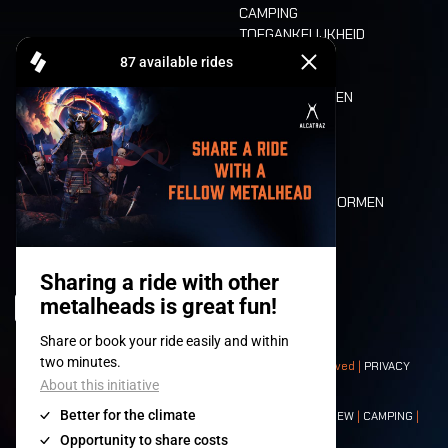
CAMPING
TOEGANKELIJKHEID
CASHLESS
REFUND
ETEN EN DRINKEN
MOBILITEIT
LONE WOLVES
PLATTEGROND
DEATH RIDE
WAARDEN EN NORMEN
CHARACTERS
HISTORIEK
PODIA
© 2008-
2026
- Apache Productions VZW – All rights reserved |
PRIVACY
POLICY
|
ALGEMENE VOORWAARDEN
Contact:
GENERAL
|
PARTNERSHIPS
|
PRESS
|
TICKETS
|
CREW
|
CAMPING
|
FOOD
|
NEIGHBOURS