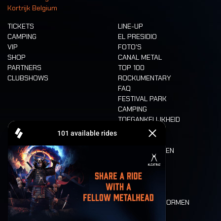
Kortrijk Belgium
TICKETS
LINE-UP
CAMPING
EL PRESIDIO
VIP
FOTO'S
SHOP
CANAL METAL
PARTNERS
TOP 100
CLUBSHOWS
ROCKUMENTARY
FAQ
FESTIVAL PARK
CAMPING
TOEGANKELIJKHEID
CASHLESS
REFUND
ETEN EN DRINKEN
MOBILITEIT
LONE WOLVES
PLATTEGROND
DEATH RIDE
WAARDEN EN NORMEN
CHARACTERS