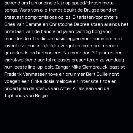
bekend om hun originele kijk op speed/thrash metal-
songs. Wars van alle trends beukt de Brugse band er
steevast compromisloos op los. Gitaristen/oprichters
Dries Van Damme en Christophe Depree staan al sinds het
ontstaan van de band eind jaren tachtig borg voor
moordende riffs die de basis leggen voor nummers met
inventieve hooks, rijkelijk overgoten met spetterende
gitaarleads en harmonieën. Na meer dan 30 jaar en een
indrukwekkend aantal releases presenteren ze vandaag
hun 'beste line-up' ooit. Zanger Mike Slembrouck, bassist
Frederik Vanmassenhove en drummer Bert Guillemont
voegen een flinke dosis melodie en intensiteit toe en
onderlijnen de status van After All als een van de
topbands van België.