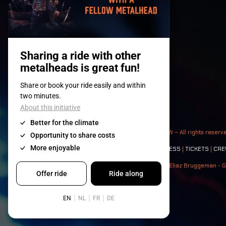
© 2008-
2026
- Apache Productions VZW – All rights reserv
Contact:
GENERAL
|
PARTNERSHIPS
|
PRESS
|
TICKETS
|
CRE
Photos: Ann Kermans - Hans Van Hoof - Eliaz Bruggeman - G