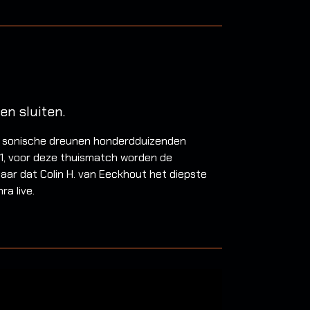
en sluiten.
n sonische dreunen honderdduizenden
21, voor deze thuismatch worden de
ar dat Colin H. van Eeckhout het diepste
ra live.