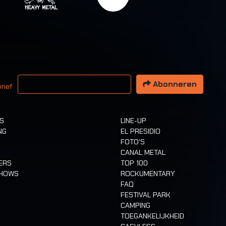
 email adres
Abonneren
rief
TS
LINE-UP
NG
EL PRESIDIO
FOTO'S
CANAL METAL
ERS
TOP 100
SHOWS
ROCKUMENTARY
FAQ
FESTIVAL PARK
CAMPING
TOEGANKELIJKHEID