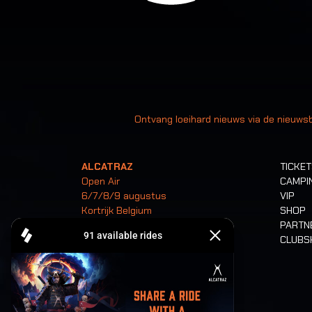
Uw
Ontvang loeihard nieuws via de nieuwsb
ALCATRAZ
TICKE
Open Air
CAMPI
6/7/8/9 augustus
VIP
Kortrijk Belgium
SHOP
PARTN
CLUB
Tickets