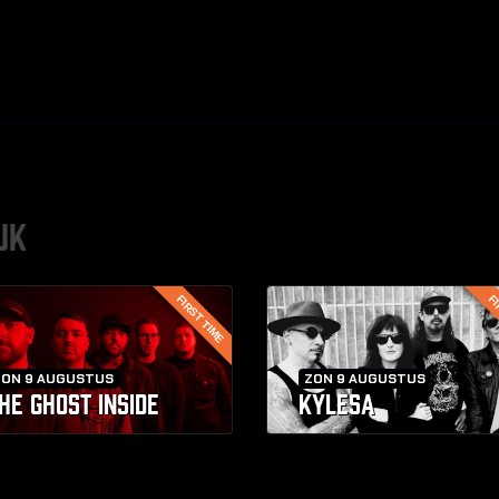
UK
FIRST TIME
FI
ZON 9 AUGUSTUS
ZON 9 AUGUSTUS
HE GHOST INSIDE
KYLESA