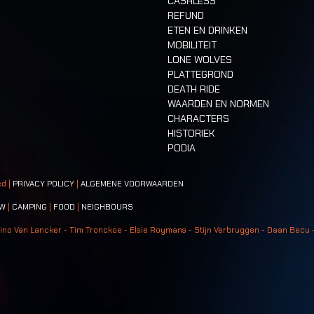
CASHLESS
REFUND
ETEN EN DRINKEN
MOBILITEIT
LONE WOLVES
PLATTEGROND
DEATH RIDE
WAARDEN EN NORMEN
CHARACTERS
HISTORIEK
PODIA
ed |
PRIVACY POLICY
|
ALGEMENE VOORWAARDEN
W
|
CAMPING
|
FOOD
|
NEIGHBOURS
ino Van Lancker - Tim Tronckoe - Elsie Roymans - Stijn Verbruggen - Daan Becu 