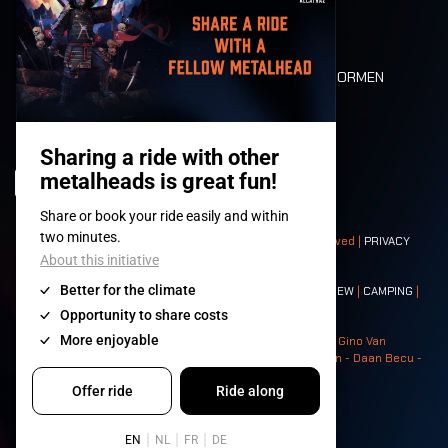
LONE WOLVES
PLATTEGROND
DEATH RIDE
WAARDEN EN NORMEN
CHARACTERS
HISTORIEK
PODIA
© 2008-
2026
- Apache Productions VZW – All rights reserved |
PRIVACY
POLICY
|
ALGEMENE VOORWAARDEN
Contact:
GENERAL
|
PARTNERSHIPS
|
PRESS
|
TICKETS
|
CREW
|
CAMPING
|
FOOD
|
NEIGHBOURS
Photos: Ann Kermans - Hans Van Hoof - Eliaz Bruggeman - Gino Van
Lancker - Tim Tronckoe - Elsie Roymans - Stijn Verbruggen - Daan Becu -
Claus Christa - Devid Camerlynck