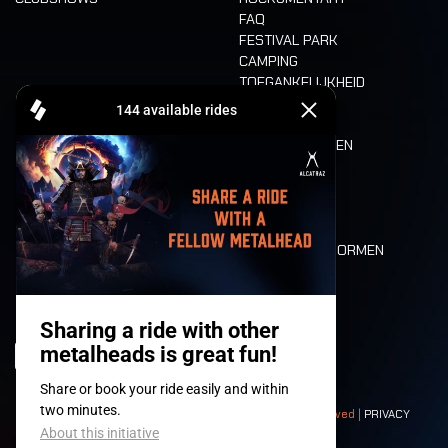
FAQ
FESTIVAL PARK
CAMPING
TOEGANKELIJKHEID
CASHLESS
REFUND
ETEN EN DRINKEN
MOBILITEIT
LONE WOLVES
PLATTEGROND
DEATH RIDE
WAARDEN EN NORMEN
CHARACTERS
HISTORIEK
PODIA
© 2008-
2026
- Apache Productions VZW – All rights reserved |
PRIVACY
POLICY
|
ALGEMENE VOORWAARDEN