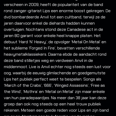
verscheen in 2009, heeft de populariteit van de band
rond zanger-gitarist Lips een enorme boost gekregen. De
dvd bombardeerde Anvil tot een cultband, terwijl ze de
jaren daarvoor enkel de diehards hadden kunnen
overtuigen. Nochtans stond deze Canadese act in de
jaren 80 garant voor enkele heel knappe platen. Het
debuut ‘Hard ‘N’ Heavy’, de opvolger ‘Metal On Metal’ en
het sublieme ‘Forged In Fire’, bevatten verschillende
heavymetalklassiekers. Daarna ebde de aandacht rond
deze band stilletjes weg en verdween Anvil in de
middenmoot. Live is Anvil echter nog steeds een lust voor
oog, waarbij de eeuwig glimlachende en goedgemutste
Lips het publiek perfect weet te bespelen. Songs als
‘March of the Crabs’, ‘666’, ‘Winged Assassins’, ‘Free as
the Wind’, ‘Mothra’ en ‘Metal on Metal’ zijn maar enkele
van hun paradepaardjes. Na meer dan 38 jaar kan deze
groep dan ook nog steeds op een heel trouw publiek
rekenen. Meteen een goede reden voor Lips en zijn band