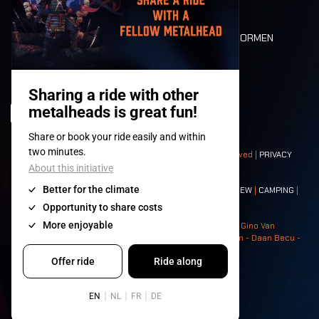
PLATTEGROND
DEATH RIDE
WAARDEN EN NORMEN
CHARACTERS
HISTORIEK
PODIA
© 2008-
2026
- Apache Productions VZW – All rights reserved |
PRIVACY
POLICY
|
ALGEMENE VOORWAARDEN
Contact:
GENERAL
|
PARTNERSHIPS
|
PRESS
|
TICKETS
|
CREW
|
CAMPING
|
FOOD
|
NEIGHBOURS
Photos: Ann Kermans - Hans Van Hoof - Eliaz Bruggeman - Gino Van
Lancker - Tim Tronckoe - Elsie Roymans - Stijn Verbruggen - Daan Becu -
Claus Christa - Devid Camerlynck