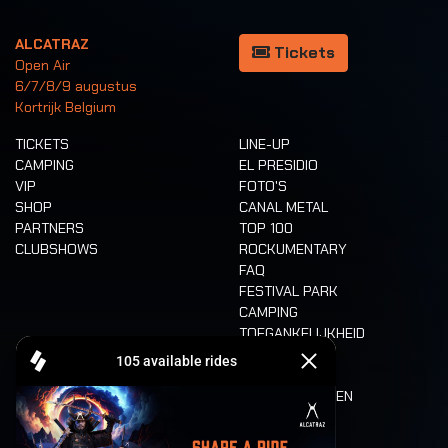
ALCATRAZ
Tickets
Open Air
6/7/8/9 augustus
Kortrijk Belgium
TICKETS
LINE-UP
CAMPING
EL PRESIDIO
VIP
FOTO'S
SHOP
CANAL METAL
PARTNERS
TOP 100
CLUBSHOWS
ROCKUMENTARY
FAQ
FESTIVAL PARK
CAMPING
TOEGANKELIJKHEID
CASHLESS
REFUND
ETEN EN DRINKEN
MOBILITEIT
LONE WOLVES