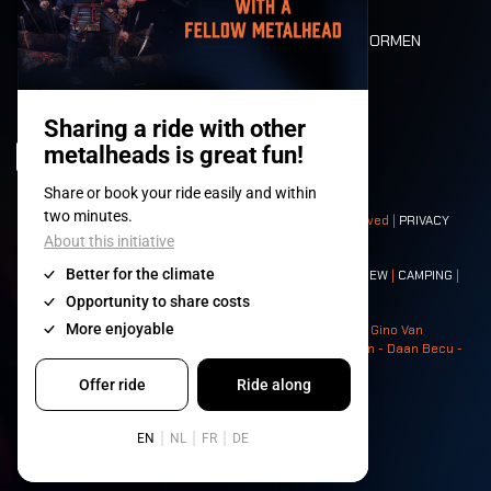
DEATH RIDE
WAARDEN EN NORMEN
CHARACTERS
HISTORIEK
PODIA
© 2008-
2026
- Apache Productions VZW – All rights reserved |
PRIVACY
POLICY
|
ALGEMENE VOORWAARDEN
Contact:
GENERAL
|
PARTNERSHIPS
|
PRESS
|
TICKETS
|
CREW
|
CAMPING
|
FOOD
|
NEIGHBOURS
Photos: Ann Kermans - Hans Van Hoof - Eliaz Bruggeman - Gino Van
Lancker - Tim Tronckoe - Elsie Roymans - Stijn Verbruggen - Daan Becu -
Claus Christa - Devid Camerlynck