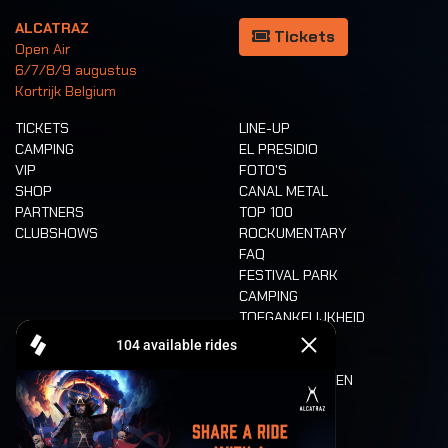
ALCATRAZ
Tickets
Open Air
6/7/8/9 augustus
Kortrijk Belgium
TICKETS
LINE-UP
CAMPING
EL PRESIDIO
VIP
FOTO'S
SHOP
CANAL METAL
PARTNERS
TOP 100
CLUBSHOWS
ROCKUMENTARY
FAQ
FESTIVAL PARK
CAMPING
TOEGANKELIJKHEID
CASHLESS
REFUND
ETEN EN DRINKEN
MOBILITEIT
LONE WOLVES
PLATTEGROND