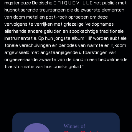
mysterieuze Belgische B R I Q U E V I L L E het publiek met
hypnotiserende treurzangen die de zwaarste elementen
van doom metal en post-rock oproepen om deze
vervolgens te verrijken met griezelige ‘veldopnames’,
allerhande andere geluiden en spookachtige traditionele
instrumentatie. Op hun jongste album 'IIII' worden subtiele
tonale verschuivingen en periodes van warmte en rijkdom
afgewisseld met angstaanjagende uitbarstingen van
ongeëvenaarde zwaarte van de band in een bedwelmende
transformatie van hun unieke geluid.”