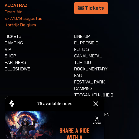
ALCATRAZ
Tickets
Open Air
6/7/8/9 augustus
Kortrijk Belgium
TICKETS
LINE-UP
CAMPING
EL PRESIDIO
VIP
FOTO'S
SHOP
CANAL METAL
PARTNERS
TOP 100
CLUBSHOWS
ROCKUMENTARY
FAQ
FESTIVAL PARK
CAMPING
TOEGANKELIJKHEID
CASHLESS
REFUND
ETEN EN DRINKEN
MOBILITEIT
LONE WOLVES
PLATTEGROND