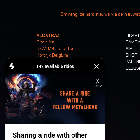
Uw
Ontvang loeihard nieuws via de nieuwsb
ALCATRAZ
TICKE
Open Air
CAMPI
6/7/8/9 augustus
VIP
Kortrijk Belgium
SHOP
PARTN
CLUB
Tickets