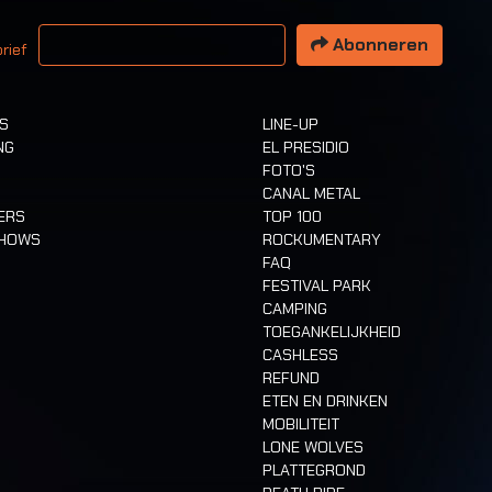
 email adres
Abonneren
rief
TS
LINE-UP
NG
EL PRESIDIO
FOTO'S
CANAL METAL
ERS
TOP 100
SHOWS
ROCKUMENTARY
FAQ
FESTIVAL PARK
CAMPING
TOEGANKELIJKHEID
CASHLESS
REFUND
ETEN EN DRINKEN
MOBILITEIT
LONE WOLVES
PLATTEGROND