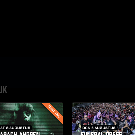
UK
FIRST TIME
ZAT 8 AUGUSTUS
DON 6 AUGUSTUS
ARACH ANGREN
FUNERAL DRESS