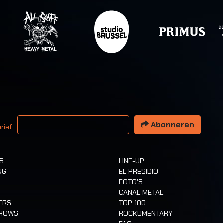
 email adres
Abonneren
rief
TS
LINE-UP
NG
EL PRESIDIO
FOTO'S
CANAL METAL
ERS
TOP 100
SHOWS
ROCKUMENTARY