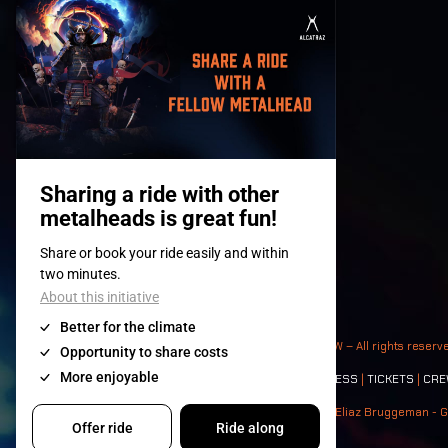
© 2008-
2026
- Apache Productions VZW – All rights reserv
Contact:
GENERAL
|
PARTNERSHIPS
|
PRESS
|
TICKETS
|
CRE
Photos: Ann Kermans - Hans Van Hoof - Eliaz Bruggeman - G