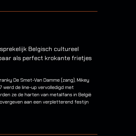
prekelijk Belgisch cultureel
aar als perfect krokante frietjes
 Franky De Smet-Van Damme (zang), Mikey
7 werd de line-up vervolledigd met
verden ze de harten van metalfans in België
 overgeven aan een verpletterend festijn