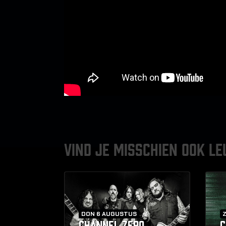
VIND JE MISSCHIEN OOK LE
DON 6 AUGUSTUS
CHANNEL ZERO
C