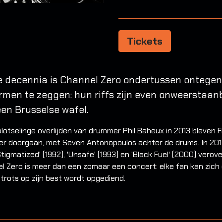
Tickets
e decennia is Channel Zero ondertussen ontegens
ermen te zeggen: hun riffs zijn even onweerstaanb
een Brusselse wafel.
lotselinge overlijden van drummer Phil Baheux in 2013 bleven
pper doorgaan, met Seven Antonopoulos achter de drums. In 201
tigmatized' (1992), 'Unsafe' (1993) en 'Black Fuel' (2000) vero
l Zero is meer dan een zomaar een concert: elke fan kan zich
rots op zijn best wordt opgediend.