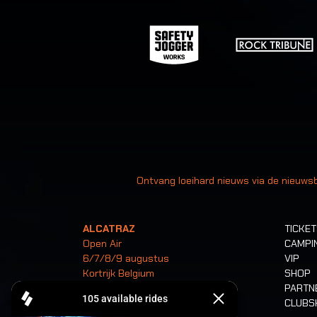
Uw
Ontvang loeihard nieuws via de nieuwsb
ALCATRAZ
TICKE
Open Air
CAMPI
6/7/8/9 augustus
VIP
Kortrijk Belgium
SHOP
PARTN
CLUB
Tickets