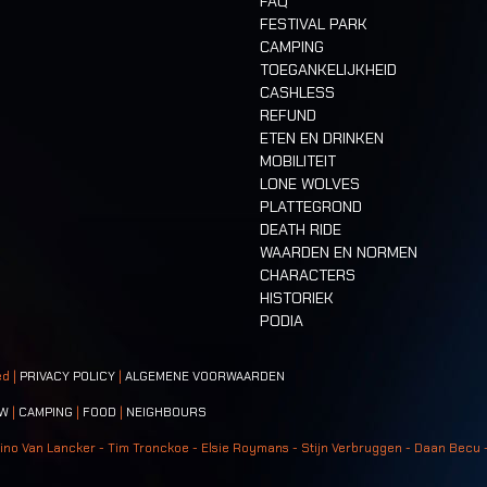
FAQ
FESTIVAL PARK
CAMPING
TOEGANKELIJKHEID
CASHLESS
REFUND
ETEN EN DRINKEN
MOBILITEIT
LONE WOLVES
PLATTEGROND
DEATH RIDE
WAARDEN EN NORMEN
CHARACTERS
HISTORIEK
PODIA
ed |
PRIVACY POLICY
|
ALGEMENE VOORWAARDEN
W
|
CAMPING
|
FOOD
|
NEIGHBOURS
ino Van Lancker - Tim Tronckoe - Elsie Roymans - Stijn Verbruggen - Daan Becu 