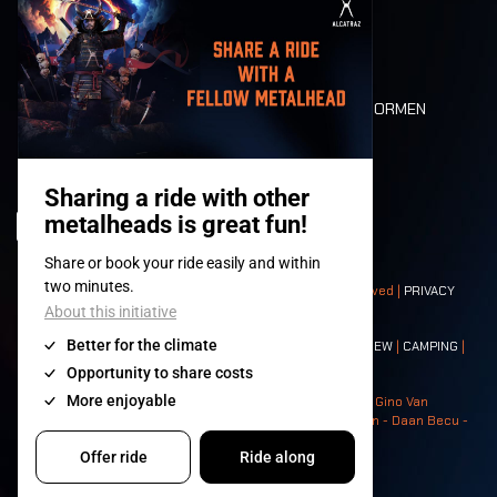
MOBILITEIT
LONE WOLVES
PLATTEGROND
DEATH RIDE
WAARDEN EN NORMEN
CHARACTERS
HISTORIEK
PODIA
© 2008-
2026
- Apache Productions VZW – All rights reserved |
PRIVACY
POLICY
|
ALGEMENE VOORWAARDEN
Contact:
GENERAL
|
PARTNERSHIPS
|
PRESS
|
TICKETS
|
CREW
|
CAMPING
|
FOOD
|
NEIGHBOURS
Photos: Ann Kermans - Hans Van Hoof - Eliaz Bruggeman - Gino Van
Lancker - Tim Tronckoe - Elsie Roymans - Stijn Verbruggen - Daan Becu -
Claus Christa - Devid Camerlynck