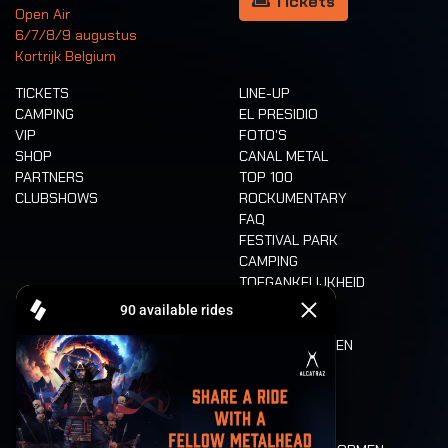
Tickets
Open Air
6/7/8/9 augustus
Kortrijk Belgium
TICKETS
LINE-UP
CAMPING
EL PRESIDIO
VIP
FOTO'S
SHOP
CANAL METAL
PARTNERS
TOP 100
CLUBSHOWS
ROCKUMENTARY
FAQ
FESTIVAL PARK
CAMPING
TOEGANKELIJKHEID
CASHLESS
REFUND
ETEN EN DRINKEN
MOBILITEIT
LONE WOLVES
PLATTEGROND
DEATH RIDE