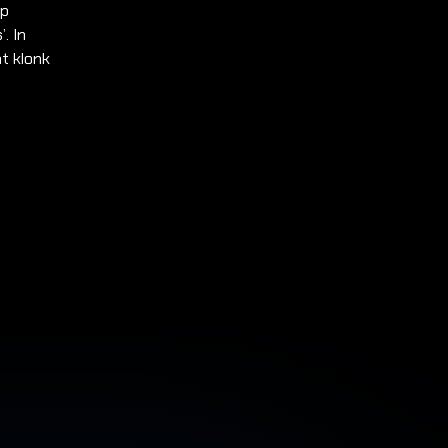
ip
. In
at klonk