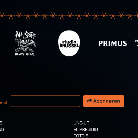
 email adres
Abonneren
rief
TS
LINE-UP
NG
EL PRESIDIO
FOTO'S