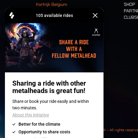
Kortrijk Belgium
SHOP
PARTN
CLUB
Tickets
© 2008-
2026
- Apache Productions VZW – All rights reserv