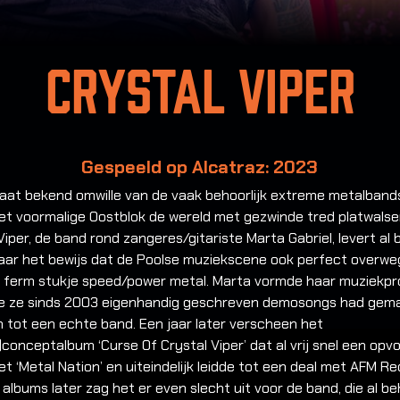
Crystal Viper
Gespeeld op Alcatraz: 2023
taat bekend omwille van de vaak behoorlijk extreme metalband
et voormalige Oostblok de wereld met gezwinde tred platwalse
Viper, de band rond zangeres/gitariste Marta Gabriel, levert al b
jaar het bewijs dat de Poolse muziekscene ook perfect overwe
 ferm stukje speed/power metal. Marta vormde haar muziekpro
 ze sinds 2003 eigenhandig geschreven demosongs had gemaa
 tot een echte band. Een jaar later verscheen het
conceptalbum ‘Curse Of Crystal Viper’ dat al vrij snel een opvo
t ‘Metal Nation’ en uiteindelijk leidde tot een deal met AFM Re
 albums later zag het er even slecht uit voor de band, die al beh