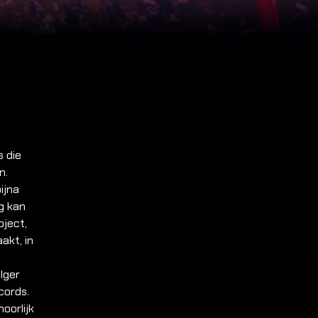
s die
n.
ijna
g kan
ject,
kt, in
lger
cords.
oorlijk