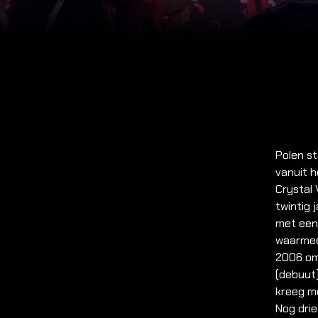
Polen s
vanuit h
Crystal 
twintig 
met een
waarmee
2006 om
(debuut)
kreeg me
Nog drie