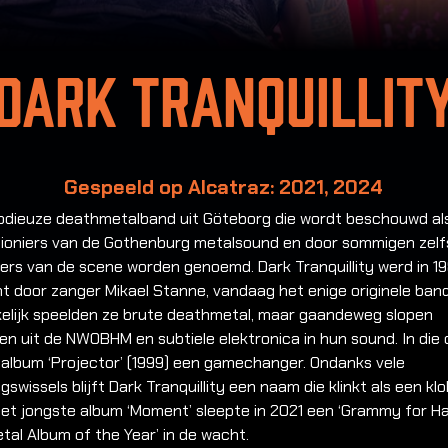
Dark Tranquillit
Gespeeld op Alcatraz: 2021, 2024
odieuze deathmetalband uit Göteborg die wordt beschouwd al
pioniers van de Gothenburg metalsound en door sommigen zelf
ers van de scene worden genoemd. Dark Tranquillity werd in 1
t door zanger Mikael Stanne, vandaag het enige originele bandl
elijk speelden ze brute deathmetal, maar gaandeweg slopen
n uit de NWOBHM en subtiele elektronica in hun sound. In die 
 album ‘Projector’ (1999) een gamechanger. Ondanks vele
gswissels blijft Dark Tranquillity een naam die klinkt als een klo
Het jongste album ‘Moment’ sleepte in 2021 een ‘Grammy for H
al Album of the Year’ in de wacht.