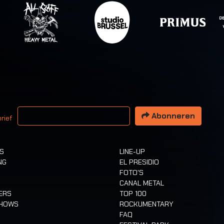
 email adres
Abonneren
rief
TS
LINE-UP
NG
EL PRESIDIO
FOTO'S
CANAL METAL
ERS
TOP 100
SHOWS
ROCKUMENTARY
FAQ