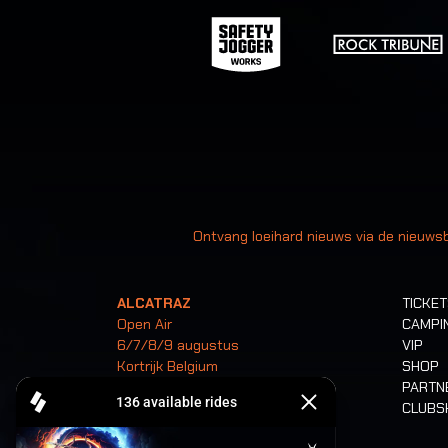
Uw
Ontvang loeihard nieuws via de nieuwsb
ALCATRAZ
TICKE
Open Air
CAMPI
6/7/8/9 augustus
VIP
Kortrijk Belgium
SHOP
PARTN
CLUB
Tickets