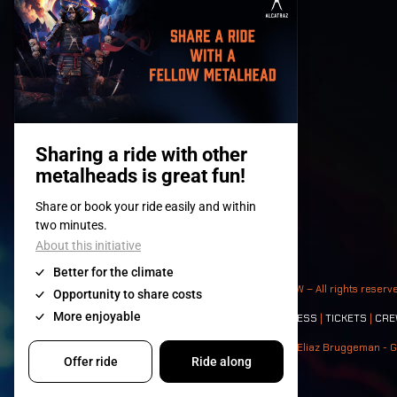
© 2008-
2026
- Apache Productions VZW – All rights reserv
Contact:
GENERAL
|
PARTNERSHIPS
|
PRESS
|
TICKETS
|
CRE
Photos: Ann Kermans - Hans Van Hoof - Eliaz Bruggeman - G