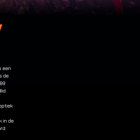
y
s een
s de
989
id.
optiek
k in de
ard