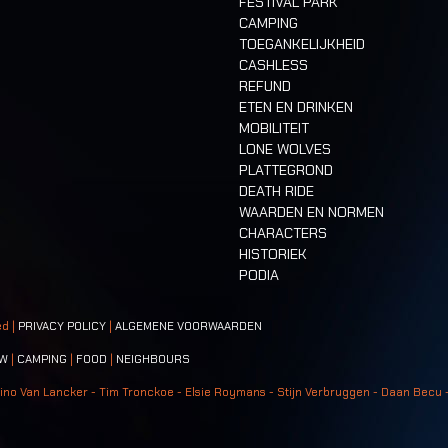
FESTIVAL PARK
CAMPING
TOEGANKELIJKHEID
CASHLESS
REFUND
ETEN EN DRINKEN
MOBILITEIT
LONE WOLVES
PLATTEGROND
DEATH RIDE
WAARDEN EN NORMEN
CHARACTERS
HISTORIEK
PODIA
ed |
PRIVACY POLICY
|
ALGEMENE VOORWAARDEN
W
|
CAMPING
|
FOOD
|
NEIGHBOURS
ino Van Lancker - Tim Tronckoe - Elsie Roymans - Stijn Verbruggen - Daan Becu 