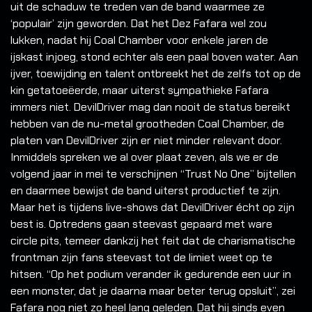
uit de schaduw te treden van de band waarmee ze
‘populair’ zijn geworden. Dat het Dez Fafara wel zou
lukken, nadat hij Coal Chamber voor enkele jaren de
ijskast injoeg, stond echter als een paal boven water. Aan
ijver, toewijding en talent ontbreekt het de zelfs tot op de
kin getatoeëerde, maar uiterst sympathieke Fafara
immers niet. DevilDriver mag dan nooit de status bereikt
hebben van de nu-metal grootheden Coal Chamber, de
platen van DevilDriver zijn er niet minder relevant door.
Inmiddels spreken we al over plaat zeven, als we er de
volgend jaar in mei te verschijnen “Trust No One” bijtellen
en daarmee bewijst de band uiterst productief te zijn.
Maar het is tijdens live-shows dat DevilDriver écht op zijn
best is. Optredens gaan steevast gepaard met ware
circle pits, temeer dankzij het feit dat de charismatische
frontman zijn fans steevast tot de limiet weet op te
hitsen. “Op het podium verander ik gedurende een uur in
een monster, dat je daarna maar beter terug opsluit”, zei
Fafara nog niet zo heel lang geleden. Dat hij sinds even