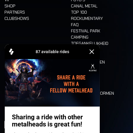
SHOP
CANAL METAL
PARTNERS
TOP 100
CLUBSHOWS
ROCKUMENTARY
FAQ
FESTIVAL PARK
CAMPING
TOEGANKELIJKHEID
CASHLESS
REFUND
ETEN EN DRINKEN
MOBILITEIT
LONE WOLVES
PLATTEGROND
DEATH RIDE
WAARDEN EN NORMEN
CHARACTERS
HISTORIEK
PODIA