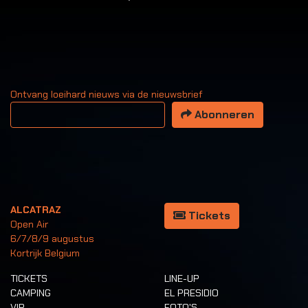
Ontvang loeihard nieuws via de nieuwsbrief
Uw email adres
Abonneren
ALCATRAZ
Tickets
Open Air
6/7/8/9 augustus
Kortrijk Belgium
TICKETS
LINE-UP
CAMPING
EL PRESIDIO
VIP
FOTO'S